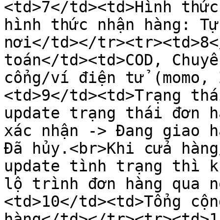
<td>7</td><td>Hình thức
hình thức nhận hàng: Tự
nơi</td></tr><tr><td>8<
toán</td><td>COD, Chuyể
cổng/ví điện tử (momo, 
<td>9</td><td>Trạng thá
update trạng thái đơn h
xác nhận -> Đang giao h
Đã hủy.<br>Khi cửa hàng
update tình trạng thì k
lộ trình đơn hàng qua n
<td>10</td><td>Tổng cộn
hàng</td></tr><tr><td>1