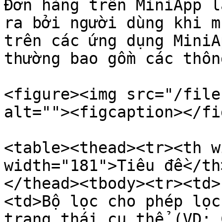
Đơn hàng trên MiniApp l
ra bởi người dùng khi m
trên các ứng dụng MiniA
thường bao gồm các thôn
<figure><img src="/file
alt=""><figcaption></fi
<table><thead><tr><th w
width="181">Tiêu đề</th
</thead><tbody><tr><td>
<td>Bộ lọc cho phép lọc
trạng thái cụ thể (VD: 