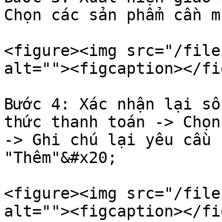
Chọn các sản phẩm cần m
<figure><img src="/file
alt=""><figcaption></fi
Bước 4: Xác nhận lại số
thức thanh toán -> Chọn
-> Ghi chú lại yêu cầu 
"Thêm"&#x20;

<figure><img src="/file