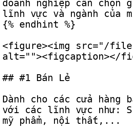
doanh nghiệp cần chọn g
lĩnh vực và ngành của mì
{% endhint %}

<figure><img src="/file
alt=""><figcaption></fi
## #1 Bán Lẻ

Dành cho các cửa hàng b
với các lĩnh vực như: S
mỹ phẩm, nội thất,...
