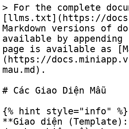
> For the complete docu
[llms.txt](https://docs
Markdown versions of do
available by appending 
page is available as [M
(https://docs.miniapp.v
mau.md).

# Các Giao Diện Mẫu

{% hint style="info" %}

**Giao diện (Template):