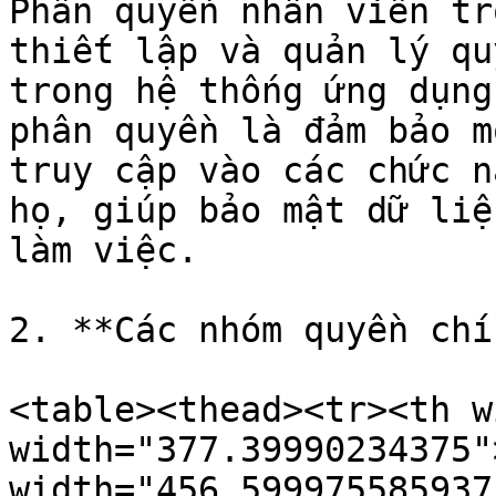
Phân quyền nhân viên tr
thiết lập và quản lý qu
trong hệ thống ứng dụng
phân quyền là đảm bảo m
truy cập vào các chức n
họ, giúp bảo mật dữ liệ
làm việc.

2. **Các nhóm quyền chín
<table><thead><tr><th w
width="377.39990234375"
width="456.599975585937