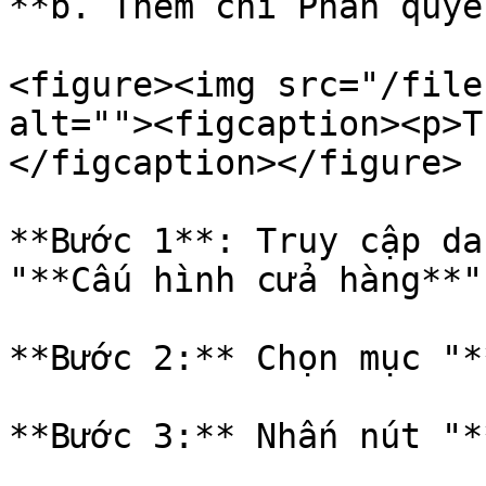
**b. Thêm chi Phân quyề
<figure><img src="/file
alt=""><figcaption><p>T
</figcaption></figure>

**Bước 1**: Truy cập da
"**Cấu hình cửa hàng**"

**Bước 2:** Chọn mục "*
**Bước 3:** Nhấn nút "*