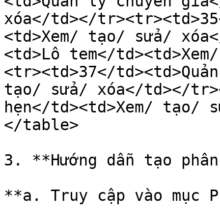
<td>Quản lý chuyên gia<
xóa</td></tr><tr><td>35
<td>Xem/ tạo/ sửa/ xóa<
<td>Lô tem</td><td>Xem/
<tr><td>37</td><td>Quản
tạo/ sửa/ xóa</td></tr>
hẹn</td><td>Xem/ tạo/ s
</table>

3. **Hướng dẫn tạo phân
**a. Truy cập vào mục P