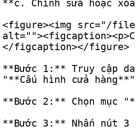
**c. Chỉnh sửa hoặc xóa
<figure><img src="/file
alt=""><figcaption><p>C
</figcaption></figure>

**Bước 1:** Truy cập da
"**Cấu hình cửa hàng**"

**Bước 2:** Chọn mục "*
**Bước 3:** Nhấn nút 3 