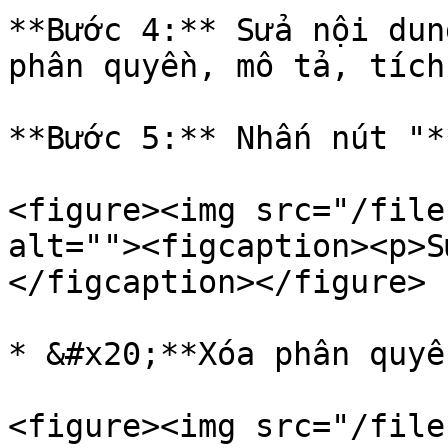
**Bước 4:** Sửa nội dun
phân quyền, mô tả, tích
**Bước 5:** Nhấn nút "*
<figure><img src="/file
alt=""><figcaption><p>S
</figcaption></figure>

* &#x20;**Xóa phân quyề
<figure><img src="/file