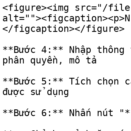
<figure><img src="/file
alt=""><figcaption><p>N
</figcaption></figure>

**Bước 4:** Nhập thông 
phân quyền, mô tả

**Bước 5:** Tích chọn c
được sử dụng

**Bước 6:** Nhấn nút "*