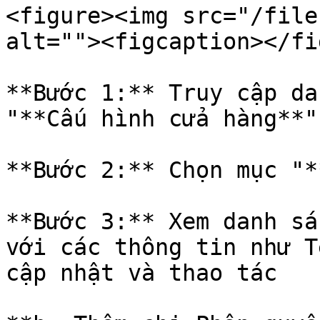
<figure><img src="/file
alt=""><figcaption></fi
**Bước 1:** Truy cập da
"**Cấu hình cửa hàng**"

**Bước 2:** Chọn mục "*
**Bước 3:** Xem danh sá
với các thông tin như T
cập nhật và thao tác
