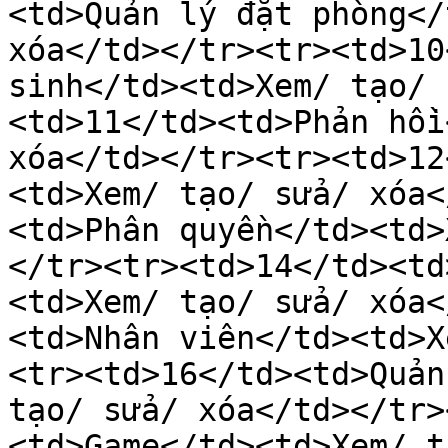
<td>Quản lý đặt phòng</
xóa</td></tr><tr><td>10
sinh</td><td>Xem/ tạo/ 
<td>11</td><td>Phản hồi
xóa</td></tr><tr><td>12
<td>Xem/ tạo/ sửa/ xóa<
<td>Phân quyền</td><td>
</tr><tr><td>14</td><td
<td>Xem/ tạo/ sửa/ xóa<
<td>Nhân viên</td><td>X
<tr><td>16</td><td>Quản
tạo/ sửa/ xóa</td></tr>
<td>Game</td><td>Xem/ t