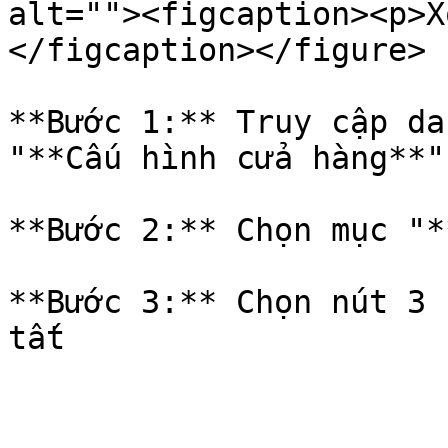
alt=""><figcaption><p>X
</figcaption></figure>

**Bước 1:** Truy cập da
"**Cấu hình cửa hàng**"

**Bước 2:** Chọn mục "*
**Bước 3:** Chọn nút 3 