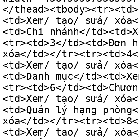
</thead><tbody><tr><td>
<td>Xem/ tạo/ sửa/ xóa<
<td>Chi nhánh</td><td>X
<tr><td>3</td><td>Đơn h
xóa</td></tr><tr><td>4<
<td>Xem/ tạo/ sửa/ xóa<
<td>Danh mục</td><td>Xe
<tr><td>6</td><td>Chươn
<td>Xem/ tạo/ sửa/ xóa<
<td>Quản lý hạng phòng<
xóa</td></tr><tr><td>8<
<td>Xem/ tạo/ sửa/ xóa<