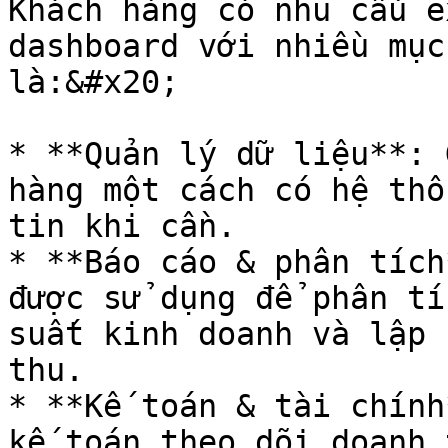
Khách hàng có nhu cầu e
dashboard với nhiều mục
là:&#x20;

* **Quản lý dữ liệu**: 
hàng một cách có hệ thố
tin khi cần.

* **Báo cáo & phân tích
được sử dụng để phân tí
suất kinh doanh và lập 
thu.

* **Kế toán & tài chính
kế toán theo dõi doanh 