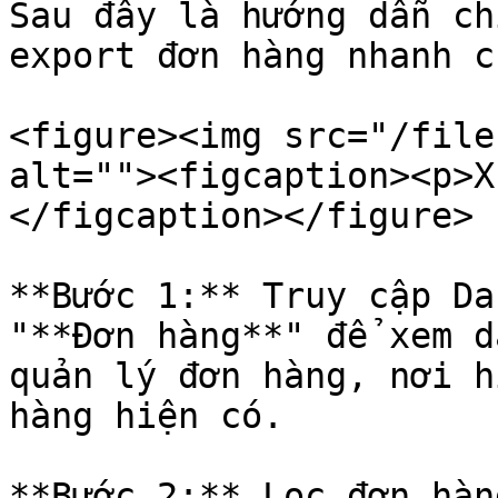
Sau đây là hướng dẫn ch
export đơn hàng nhanh c
<figure><img src="/file
alt=""><figcaption><p>X
</figcaption></figure>

**Bước 1:** Truy cập Da
"**Đơn hàng**" để xem d
quản lý đơn hàng, nơi h
hàng hiện có.

**Bước 2:** Lọc đơn hàn