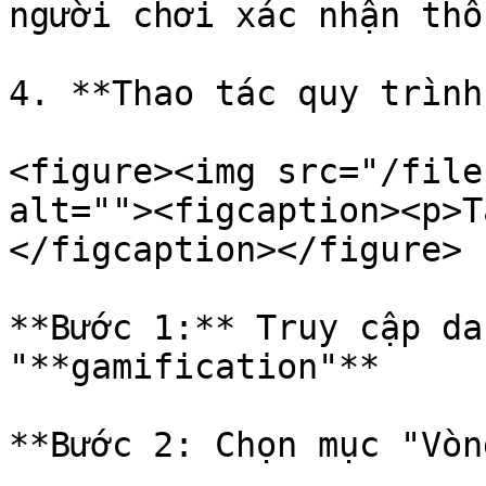
người chơi xác nhận thô
4. **Thao tác quy trình
<figure><img src="/file
alt=""><figcaption><p>T
</figcaption></figure>

**Bước 1:** Truy cập da
"**gamification"**

**Bước 2: Chọn mục "Vòn