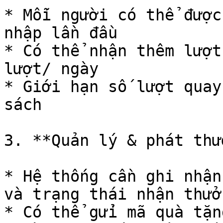
* Mỗi người có thể được
nhập lần đầu

* Có thể nhận thêm lượt
lượt/ ngày

* Giới hạn số lượt quay
sách

3. **Quản lý & phát thư
* Hệ thống cần ghi nhận
và trạng thái nhận thưởn
* Có thể gửi mã quà tặn