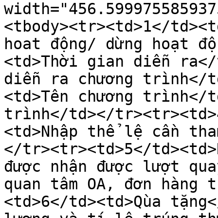
width="456.599975585937
<tbody><tr><td>1</td><t
hoat động/ dừng hoạt độ
<td>Thời gian diễn ra</
diễn ra chương trình</t
<td>Tên chương trình</t
trình</td></tr><tr><td>
<td>Nhập thể lệ cần tha
</tr><tr><td>5</td><td>
được nhận được lượt qua
quan tâm OA, đơn hàng t
<td>6</td><td>Qùa tặng<