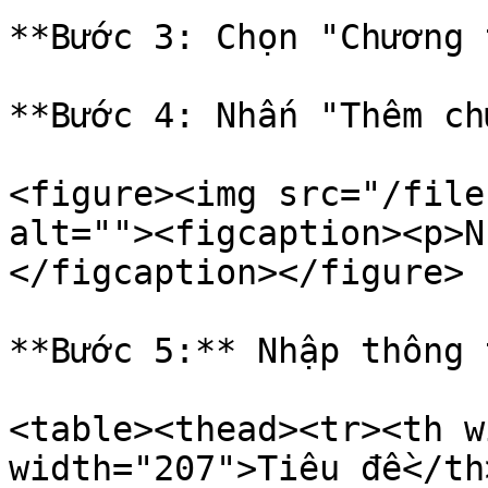
**Bước 3: Chọn "Chương 
**Bước 4: Nhấn "Thêm ch
<figure><img src="/file
alt=""><figcaption><p>N
</figcaption></figure>

**Bước 5:** Nhập thông 
<table><thead><tr><th w
width="207">Tiêu đề</th>