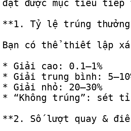
đạt được mục tiêu tiếp t
**1. Tỷ lệ trúng thưởng*
Bạn có thể thiết lập xá
* Giải cao: 0.1–1%

* Giải trung bình: 5–10%
* Giải nhỏ: 20–30%

* “Không trúng”: sét tỉ
**2. Số lượt quay & điề