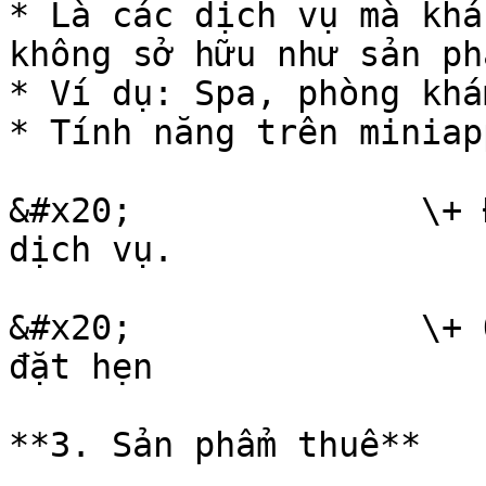
* Là các dịch vụ mà khá
không sở hữu như sản ph
* Ví dụ: Spa, phòng khá
* Tính năng trên miniapp
&#x20;              \+ 
dịch vụ.

&#x20;              \+ 
đặt hẹn

**3. Sản phẩm thuê**
