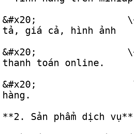
&#x20;                \
tả, giá cả, hình ảnh

&#x20;                \
thanh toán online.

&#x20;                 
hàng.

**2. Sản phẩm dịch vụ**
