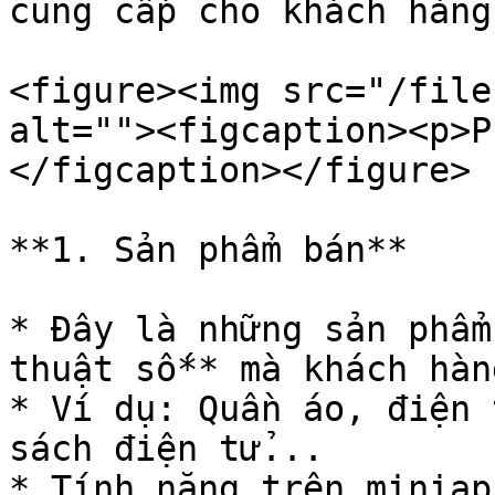
cung cấp cho khách hàng:
<figure><img src="/file
alt=""><figcaption><p>P
</figcaption></figure>

**1. Sản phẩm bán**

* Đây là những sản phẩm
thuật số** mà khách hàn
* Ví dụ: Quần áo, điện 
sách điện tử...

* Tính năng trên miniapp