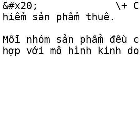
&#x20;             \+ C
hiểm sản phẩm thuê.

Mỗi nhóm sản phẩm đều c