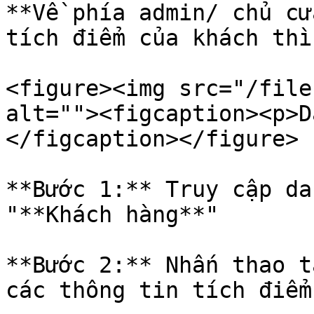
**Về phía admin/ chủ cử
tích điểm của khách thì:
<figure><img src="/file
alt=""><figcaption><p>D
</figcaption></figure>

**Bước 1:** Truy cập da
"**Khách hàng**"

**Bước 2:** Nhấn thao t
các thông tin tích điểm
