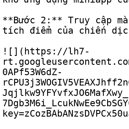
**Bước 2:** Truy cập mà
tích điểm của chiến dịc
![](https://lh7-
rt.googleusercontent.co
0APf53W6dZ-
rCPU3j3WOGIV5VEAXJhff2n
Jqjlkw9YFYvfxJO6MafXwy_
7Dgb3M6i_LcukNwEe9CbSGY
key=zCozBAbANzsDVPCx50u