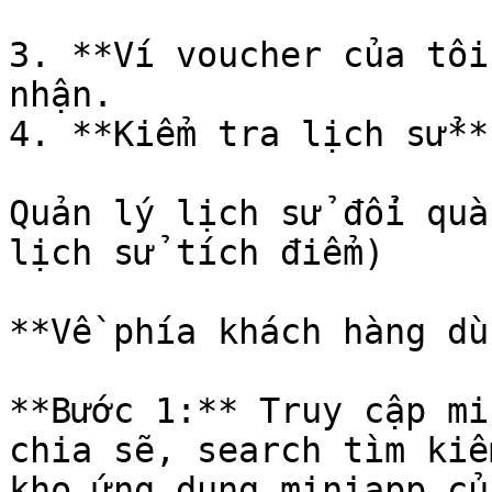
3. **Ví voucher của tôi
nhận.

4. **Kiểm tra lịch sử**

Quản lý lịch sử đổi quà
lịch sử tích điểm)

**Về phía khách hàng dù
**Bước 1:** Truy cập mi
chia sẽ, search tìm kiế
kho ứng dụng miniapp củ