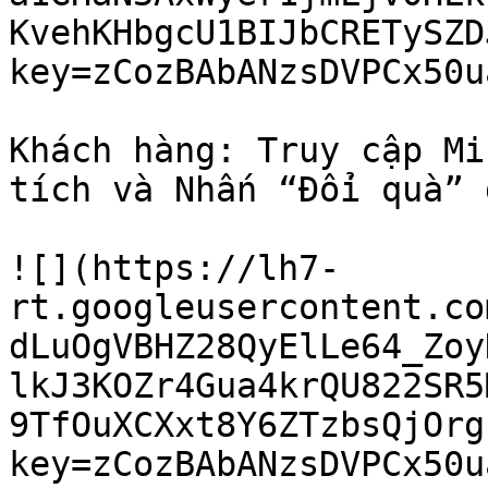
KvehKHbgcU1BIJbCRETySZD
key=zCozBAbANzsDVPCx50u
Khách hàng: Truy cập Mi
tích và Nhấn “Đổi quà” 
![](https://lh7-
rt.googleusercontent.co
dLuOgVBHZ28QyElLe64_Zoy
lkJ3KOZr4Gua4krQU822SR5
9TfOuXCXxt8Y6ZTzbsQjOrg
key=zCozBAbANzsDVPCx50u