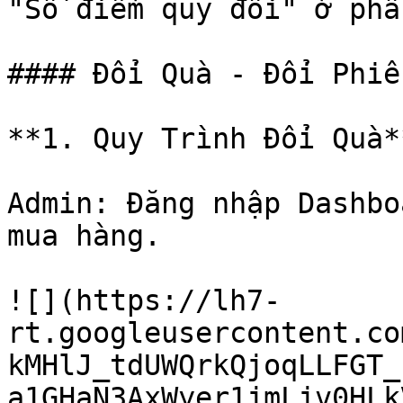
"Số điểm quy đổi" ở phầ
#### Đổi Quà - Đổi Phiế
**1. Quy Trình Đổi Quà**
Admin: Đăng nhập Dashbo
mua hàng.

![](https://lh7-
rt.googleusercontent.co
kMHlJ_tdUWQrkQjoqLLFGT_
a1GHaN3AxWyer1jmLjv0HLk