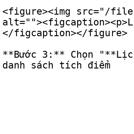
<figure><img src="/file
alt=""><figcaption><p>L
</figcaption></figure>

**Bước 3:** Chọn "**Lịc